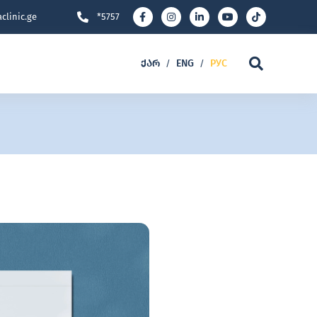
clinic.ge
*5757
ᲥᲐᲠ
ENG
РУС
/
/