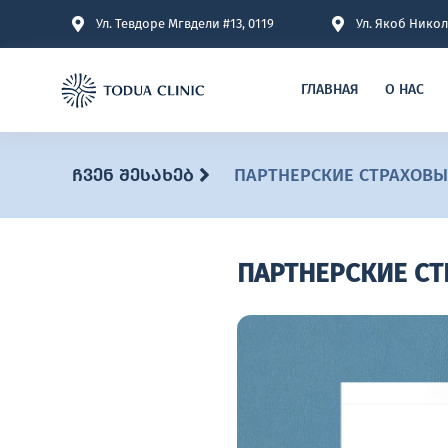
Ул. Тевдоре Мгвдели #13, 0119
Ул. Якоб Никол
ГЛАВНАЯ
О НАС
ᲩᲕᲔᲜ ᲨᲔᲡᲐᲮᲔᲑ
ПАРТНЕРСКИЕ СТРАХОВ
ПАРТНЕРСКИЕ С