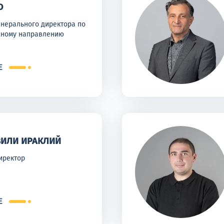
О
енерального директора по
вному направлению
Е
ИЛИ ИРАКЛИЙ
иректор
Е