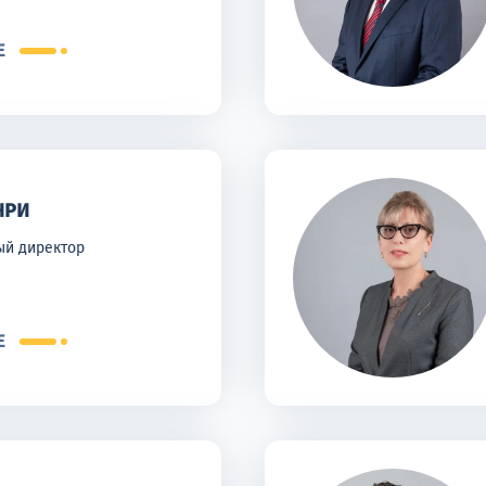
Е
НРИ
ый директор
Е