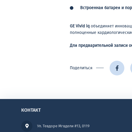
Встроенная батарея и по
GE Vivid iq
объединяет инноваци
полноценные кардиологические
Для предварительной записи 
Поделиться
КОНТАКТ
Ул. Тевдоре Мгвдели #13, 0119