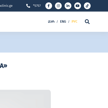
clinic.ge
*5757
ᲥᲐᲠ
ENG
РУС
/
/
А»