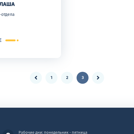
 ЛАША
-отдела
Е
1
2
3
Рабочие дни: понедельник - пятница