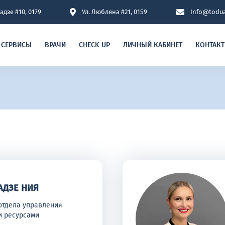
адзе #10, 0179
Ул. Любляна #21, 0159
Info@todua
СЕРВИСЫ
ВРАЧИ
CHECK UP
ЛИЧНЫЙ КАБИНЕТ
КОНТАКТ
АДЗЕ НИЯ
отдела управления
и ресурсами