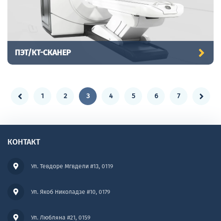
ПЭТ/КТ-СКАНЕР
1
2
3
4
5
6
7
КОНТАКТ
Ул. Тевдоре Мгвдели #13, 0119
Ул. Якоб Николадзе #10, 0179
Ул. Любляна #21, 0159