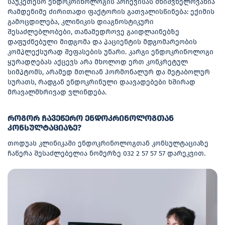
საუკეთესო ენდოკრინოლოგის არჩევისას მნიშვნელოვანია
რამდენიმე ძირითადი ფაქტორის გათვალისწინება: ექიმის
გამოცდილება, კლინიკის დიაგნოსტიკური
შესაძლებლობები, თანამედროვე გაიდლაინებზე
დაფუძნებული მიდგომა და პაციენტის მდგომარეობის
კომპლექსურად შეფასების უნარი. კარგი ენდოკრინოლოგი
ყურადღებას აქცევს არა მხოლოდ ერთ კონკრეტულ
სიმპტომს, არამედ მთლიან ჰორმონალურ და მეტაბოლურ
სურათს, რადგან ენდოკრინული დაავადებები ხშირად
მრავალმხრივად ვლინდება.
ᲠᲝᲒᲝᲠ ᲩᲐᲕᲔᲬᲔᲠᲝ ᲔᲜᲓᲝᲙᲠᲘᲜᲝᲚᲝᲒᲗᲐᲜ
ᲙᲝᲜᲡᲣᲚᲢᲐᲪᲘᲐᲖᲔ?
თოდუას კლინიკაში ენდოკრინოლოგთან კონსულტაციაზე
ჩაწერა შესაძლებელია ნომერზე 032 2 57 57 57 დარეკვით.