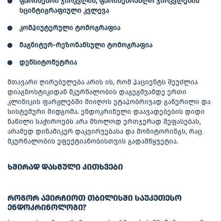
ფარისებრი ჯირკვლის, ფარისებრახლო ჯირკვლების
სცინტიგრაფიული კვლევა
კომპიუტერული ტომოგრაფია
მაგნიტურ-რეზონანსული ტომოგრაფია
დენსიტომეტრია
მთავარი ღირებულება არის ის, რომ პაციენტს შეუძლია
დიაგნოსტიკიდან მკურნალობის დაგეგმვამდე ერთი
კლინიკის ფარგლებში მიიღოს ეტაპობრივად გაწერილი და
სისტემური მიდგომა. ენდოკრინული დაავადებების დიდი
ნაწილი საჭიროებს არა მხოლოდ ერთჯერად შეფასებას,
არამედ დინამიკურ დაკვირვებასა და მონიტორინგს, რაც
მკურნალობის ეფექტიანობისთვის გადამწყვეტია.
ᲮᲨᲘᲠᲐᲓ ᲓᲐᲡᲛᲣᲚᲘ ᲙᲘᲗᲮᲕᲔᲑᲘ
ᲠᲝᲒᲝᲠ ᲐᲕᲘᲠᲩᲘᲝᲗ ᲗᲑᲘᲚᲘᲡᲨᲘ ᲡᲐᲣᲙᲔᲗᲔᲡᲝ
ᲔᲜᲓᲝᲙᲠᲘᲜᲝᲚᲝᲒᲘ?