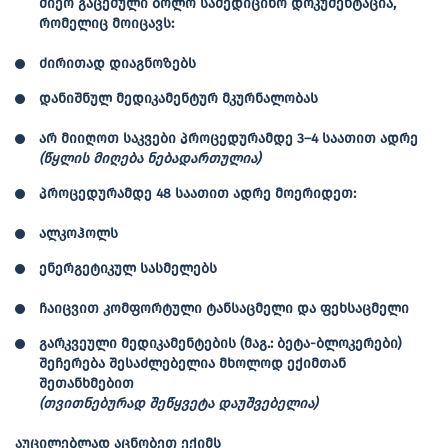
მიერ გაცემული ბოლო სამედიცინო დოკუმენტაცია,
რომელიც მოიცავს:
ძირითად დიაგნოზებს
დანიშნულ მედიკამენტურ მკურნალობას
არ მიიღოთ საკვები პროცედურამდე
3–4
საათით
ადრე
(
წყლის
მიღება
ნებადართულია
)
პროცედურამდე
48
საათით
ადრე
მოერიდეთ:
ალკოჰოლს
ენერგეტიკულ სასმელებს
ჩაიცვით კომფორტული ტანსაცმელი და ფეხსაცმელი
გარკვეული მედიკამენტების (მაგ.: ბეტა-ბლოკერები)
შეჩერება შესაძლებელია მხოლოდ ექიმთან
შეთანხმებით
(
თვითნებურად
შეწყვეტა
დაუშვებელია
)
აუცილებლად
აცნობეთ
ექიმს