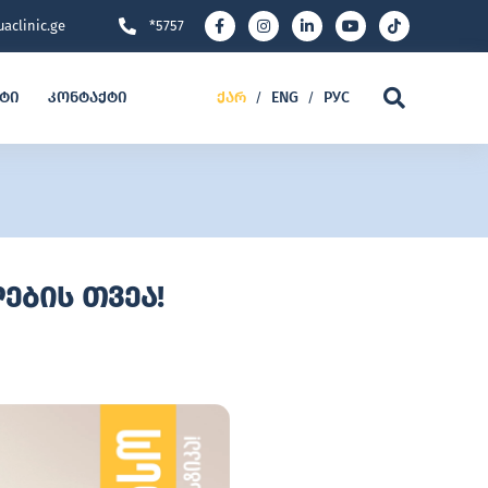
aclinic.ge
*5757
ეტი
კონტაქტი
ქარ
ENG
РУС
/
/
ების თვეა!