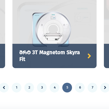
მრტ 3T Magnetom Skyra
Fit
1
2
3
4
5
6
7