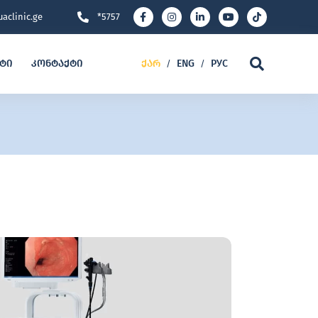
aclinic.ge
*5757
ეტი
კონტაქტი
ქარ
ENG
РУС
/
/