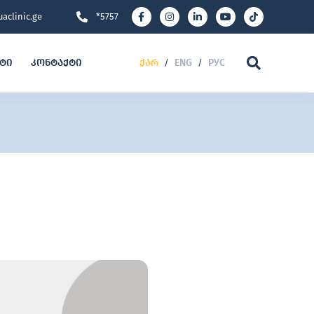
aclinic.ge
*5757
ეტი
კონტაქტი
ქარ
ENG
РУС
/
/