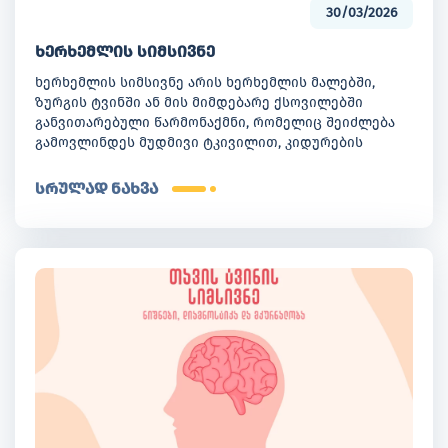
30/03/2026
ხერხემლის სიმსივნე
ხერხემლის სიმსივნე არის ხერხემლის მალებში,
ზურგის ტვინში ან მის მიმდებარე ქსოვილებში
განვითარებული წარმონაქმნი, რომელიც შეიძლება
გამოვლინდეს მუდმივი ტკივილით, კიდურების
დაბუჟებით, სისუსტითა და სხვა ნევროლოგიური
ნიშნებით. მისი დროული აღმოჩენა განსაკუთრებით
სრულად ნახვა
მნიშვნელოვანია, რადგან ადრეულ ეტაპზე
ჩატარებული ხერხემლის სიმსივნის დიაგნოსტიკა და
სწორად შერჩეული მკურნალობა მნიშვნელოვნად
აუმჯობესებს შედეგს და ამცირებს გართულებების
რისკს.