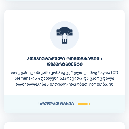
კომპიუტერული ტომოგრაფიის
დეპარტამენტი
თოდუას კლინიკაში კომპიუტერული ტომოგრაფია (CT)
Siemens-ის 4 უახლესი აპარატითა და გამოცდილი
რადიოლოგების მეთვალყურეობით ტარდება. ეს
მიდგომა უზრუნველყოფს კვლევის მაქსიმალურ
უსაფრთხოებას და საშუალებას გვაძლევს, მინიმალური
რადიაციული დასხივების პირობებში მივიღოთ სრული
სრულად ნახვა
და მაღალი სიზუსტის დიაგნოსტიკური ინფორმაცია.